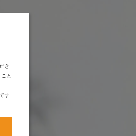
だき
うこと
です