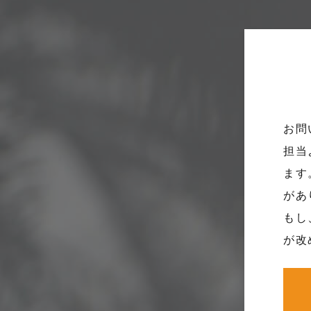
お問
担当
ます
があ
もし
が改