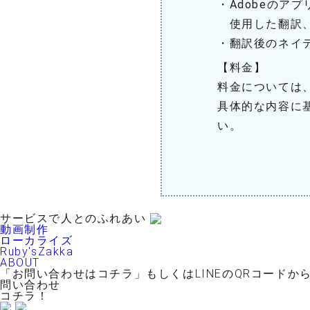
・Adobeのアプリケ
使用した翻訳、
・翻訳後のネイ
【料金】
料金については
具体的な内容に
い。
サービスで人とのふれあい
動画制作
ローカライズ
Ruby'sZakka
ABOUT
「お問い合わせはコチラ」もしくはLINEのQRコードか
問い合わせ
コチラ！